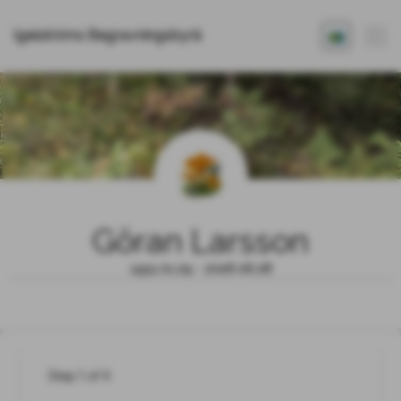
Igelströms Begravningsbyrå
Göran Larsson
1951.01.29 - 2026.06.28